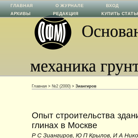
ГЛАВНАЯ
О ЖУРНАЛЕ
ВХОД
АРХИВЫ
РЕДАКЦИЯ
КУПИТЬ СТАТ
Основан
механика грун
Главная
>
№2 (2000)
>
Зиангиров
Опыт строительства здан
глинах в Москве
Р С Зиангиров, Ю П Крылов, И А Нико