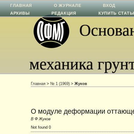
ГЛАВНАЯ
О ЖУРНАЛЕ
ВХОД
АРХИВЫ
РЕДАКЦИЯ
КУПИТЬ СТАТ
Основан
механика грун
Главная
>
№ 1 (1969)
>
Жуков
О модуле деформации оттающе
В Ф Жуков
Not found 0