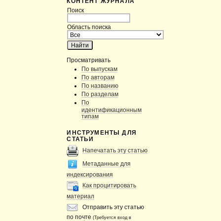
КОНТЕНТ ЖУРНАЛА
Поиск
Область поиска
Просматривать
По выпускам
По авторам
По названию
По разделам
По
идентификационным
типам
ИНСТРУМЕНТЫ ДЛЯ
СТАТЬИ
Напечатать эту статью
Метаданные для
индексирования
Как процитировать
материал
Отправить эту статью
по почте
(Требуется вход в