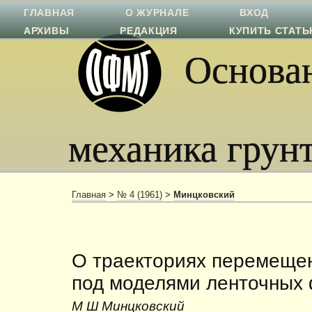
ГЛАВНАЯ
О ЖУРНАЛЕ
ВХОД
АРХИВЫ
РЕДАКЦИЯ
КУПИТЬ СТАТ
Основан
механика грун
Главная
>
№ 4 (1961)
>
Минцковский
О траекториях перемещен
под моделями ленточных
М Ш Минцковский