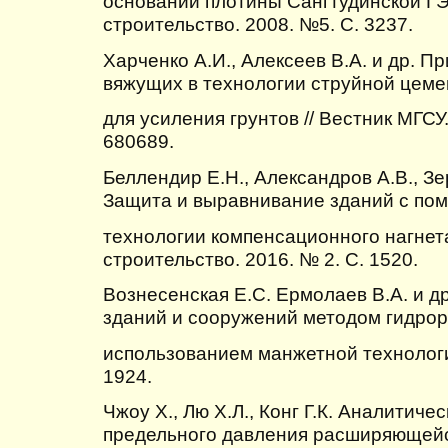
основании плотины Сангтудинской ГЭ
строительство. 2008. №5. С. 3237.
Харченко А.И., Алексеев В.А. и др.
вяжущих в технологии струйной цем
для усиления грунтов // Вестник МГСУ. 
680689.
Беллендир Е.Н., Александров А.В., Зе
Защита и выравнивание зданий с по
технологии компенсационного нагнета
строительство. 2016. № 2. С. 1520.
Вознесенская Е.С. Ермолаев В.А. и д
зданий и сооружений методом гидрор
использованием манжетной технологии
1924.
Чжоу Х., Лю Х.Л., Конг Г.К. Аналитич
предельного давления расширяющей