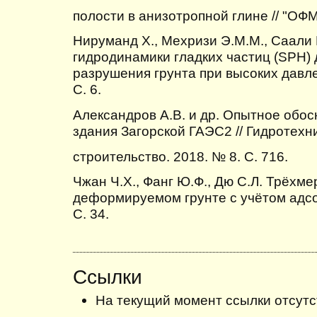
полости в анизотропной глине // "ОФМГ
Нируманд Х., Мехризи Э.М.М., Саали
гидродинамики гладких частиц (SPH)
разрушения грунта при высоких давле
С. 6.
Александров А.В. и др. Опытное обо
здания Загорской ГАЭС2 // Гидротехн
строительство. 2018. № 8. С. 716.
Чжан Ч.Х., Фанг Ю.Ф., Дю С.Л. Трёхм
деформируемом грунте с учётом адсо
С. 34.
Ссылки
На текущий момент ссылки отсутс