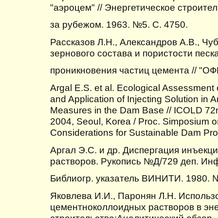
"аэроцем" // Энергетическое строите
за рубежом. 1963. №5. С. 4750.
Рассказов Л.Н., Александров А.В., Чу
зернового состава и пористости песк
проникновения частиц цемента // "ОФ
Argal E.S. et al. Ecological Assessment 
and Application of Injecting Solution in A
Measures in the Dam Base // ICOLD 72
2004, Seoul, Korea / Proc. Simposium o
Considerations for Sustainable Dam Pro
Аргал Э.С. и др. Диспергация инъек
растворов. Рукопись №Д/729 деп. Инф
Библиогр. указатель ВИНИТИ. 1980. №
Яковлева И.И., Паронян Л.Н. Использ
цементноколлоидных растворов в эн
строительстве:Аналитический обзор. 