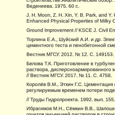
Веденеева. 1975. 60 с.
J. H. Moon, Z. H. Xin, Y. B. Park, and Y. 
Enhanced Physical Properties of Milky 
Ground Improvement // KSCE J. Civil En
Торлина Е.А., Шуйский А.И. и др. Эле
цементного теста и пенобетонной сме
Вестник МГСУ. 2012. № 12. С. 149153.
Белова Т.К. Приготовление в турбул
раствора, дисперсноармированного
// Вестник МГСУ. 2017. № 11. С. 4758.
Королёв В.М., Эткин Г.С. Цементация
регулируемым временем потери под
// Труды Гидропроекта. 1992. вып. 155
Ибрагимов М.Н., Сёмкин В.В., Шапош
грунтов инъекцией растворов в строи