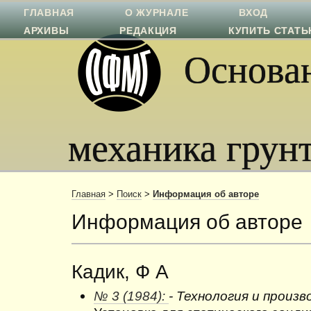
ГЛАВНАЯ
О ЖУРНАЛЕ
ВХОД
АРХИВЫ
РЕДАКЦИЯ
КУПИТЬ СТАТ
Основан
механика грун
Главная
>
Поиск
>
Информация об авторе
Информация об авторе
Кадик, Ф А
№ 3 (1984):
- Технология и произ