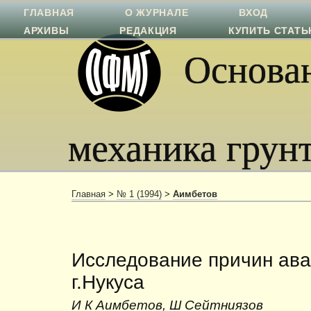
ГЛАВНАЯ
О ЖУРНАЛЕ
ВХОД
АРХИВЫ
РЕДАКЦИЯ
КУПИТЬ СТАТ
Основан
механика грун
Главная
>
№ 1 (1994)
>
Аимбетов
Исследование причин ава
г.Нукуса
И К Аимбетов, Ш Сейтниязов