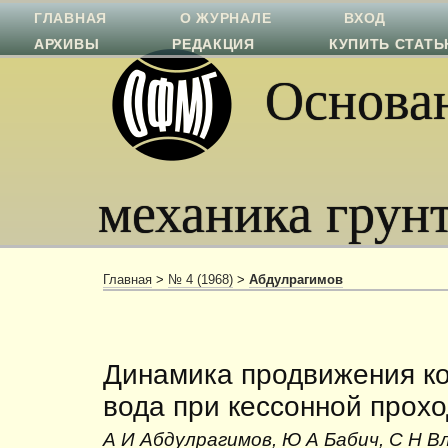
ГЛАВНАЯ
О ЖУРНАЛЕ
ВХОД
АРХИВЫ
РЕДАКЦИЯ
КУПИТЬ СТАТ
Основан
механика грун
Главная
>
№ 4 (1968)
>
Абдулрагимов
Динамика продвижения ко
вода при кессонной прохо
А И Абдулрагимов, Ю А Бабич, С Н В