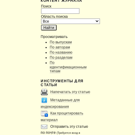
КОНТЕНТ ЖУРНАЛА
Поиск
Область поиска
Просматривать
По выпускам
По авторам
По названию
По разделам
По
идентификационным
типам
ИНСТРУМЕНТЫ ДЛЯ
СТАТЬИ
Напечатать эту статью
Метаданные для
индексирования
Как процитировать
материал
Отправить эту статью
по почте
(Требуется вход в