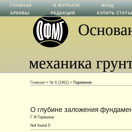
ГЛАВНАЯ
О ЖУРНАЛЕ
ВХОД
АРХИВЫ
РЕДАКЦИЯ
КУПИТЬ СТАТ
Основан
механика грун
Главная
>
№ 6 (1962)
>
Горяинов
О глубине заложения фундаме
Г Ф Горяинов
Not found 0