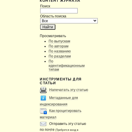
КОНТЕНТ ЖУРНАЛА
Поиск
Область поиска
Просматривать
По выпускам
По авторам
По названию
По разделам
По
идентификационным
типам
ИНСТРУМЕНТЫ ДЛЯ
СТАТЬИ
Напечатать эту статью
Метаданные для
индексирования
Как процитировать
материал
Отправить эту статью
по почте
(Требуется вход в