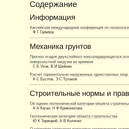
Содержание
Информация
Каспийская международная конференция по геоэкологии
Ф Г Габибов
Механика грунтов
Прогноз осадок двухслойного консолидирующегося осн
поверхностной нагрузки во времени
С Б Ухов, В И Шейнин
Расчет горизонтально нагруженных одностоечных опор 
А С Буслов, Э С Тулаков
Строительные нормы и пра
Об оценке геотехнической категории объекта строитель
А А Каган, Н Ф Кривоногова
Геотехническая категория объекта строительства
Ю К Зарецкий, А В Количко