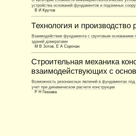
О категории сложности инженерно-геологических услов
устройства оснований фундаментов и подземных соор
В И Крутов
Технология и производство 
Взаимодействие фундамента с грунтовым основанием 
зданий домкратами
М В Зотов, Е А Сорочан
Строительная механика конс
взаимодействующих с осно
Возможность резонансных явлений в фундаментах под 
учет при динамическом расчете конструкции
Р Н Гвазава