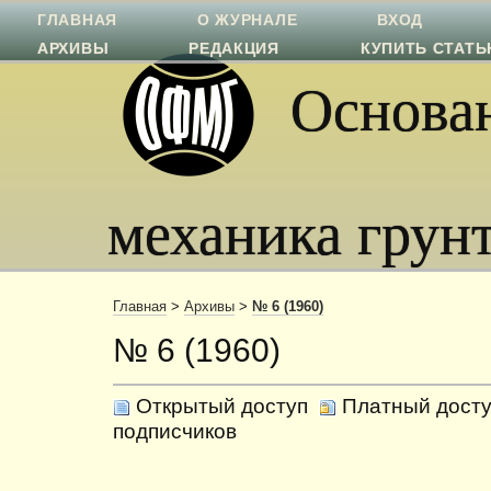
ГЛАВНАЯ
О ЖУРНАЛЕ
ВХОД
АРХИВЫ
РЕДАКЦИЯ
КУПИТЬ СТАТ
Основан
механика грун
Главная
>
Архивы
>
№ 6 (1960)
№ 6 (1960)
Открытый доступ
Платный досту
подписчиков