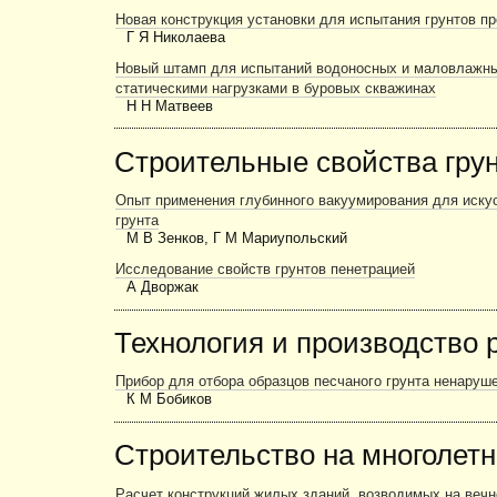
Новая конструкция установки для испытания грунтов пр
Г Я Николаева
Новый штамп для испытаний водоносных и маловлажны
статическими нагрузками в буровых скважинах
Н Н Матвеев
Строительные свойства гру
Опыт применения глубинного вакуумирования для иску
грунта
М В Зенков, Г М Мариупольский
Исследование свойств грунтов пенетрацией
А Дворжак
Технология и производство 
Прибор для отбора образцов песчаного грунта ненаруш
К М Бобиков
Строительство на многолет
Расчет конструкций жилых зданий, возводимых на веч