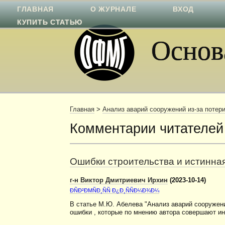
ГЛАВНАЯ
О ЖУРНАЛЕ
ВХОД
КУПИТЬ СТАТЬЮ
Основа
Главная
>
Анализ аварий сооружений из-за поте
Комментарии читателей
Ошибки строительства и истинна
г-н Виктор Дмитриевич Ирхин
(2023-10-14)
ÐÑÐ²ÐΜÑÐ¸ÑÑ Ð¿Ð¸ÑÑÐ¼Ð¾Ð¼
В статье М.Ю. Абелева "Анализ аварий сооружен
ошибки , которые по мнению автора совершают ин