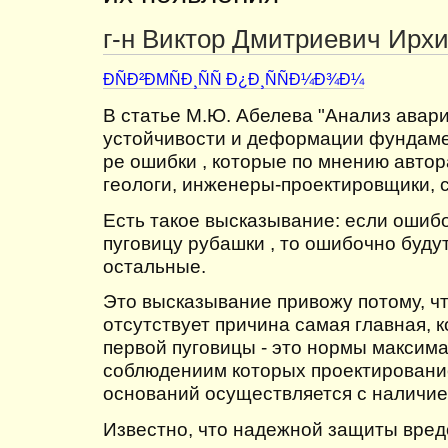
г-н Виктор Дмитриевич Ирх
ÐÑÐ²ÐΜÑÐ¸ÑÑ Ð¿Ð¸ÑÑÐ¼Ð¾Ð¼
В статье М.Ю. Абелева "Анализ авар
устойчивости и деформации фундаме
ре ошибки , которые по мнению авто
геологи, инженеры-проектировщики, 
Есть такое высказывание: если оши
пуговицу рубашки , то ошибочно буду
остальные.
Это высказывание привожу потому, чт
отсутствует причина самая главная, 
первой пуговицы - это нормы максима
соблюдениим которых проектировани
оснований осуществляется с наличие
Известно, что надежной защиты вред